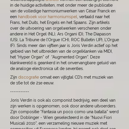
in de huidige activiteiten, met onder meer de publicatie
van de volledige harmoniumwerken van César Franck en
een
handboek voor harmoniumspel
, vertaald naar het
Frans, het Duits, het Engels en het Spaans. Zijn artikels
over de uitvoering van orgelwerken verschenen onder
andere in Het Orgel (NL), Ars Organi (D), The Diapason
(US), La Tribune de l’Orgue (CH), ROC Bulletin (JP), L’Orgue
(F). Sinds meer dan vijftien jaar is Joris Verdin actief op het
gebied van het uitbreiden van de orgelklanken via MIDI,
het “Hyper Organ” of “Augmented Organ”. Deze
klankwereld is geankerd in het onvervangbare geluid van
de analoge electronica uit de seventies.
Zijn
discografie
omvat een vijtigtal CD’s met muziek van
de 16e tot de 21e eeuw.
-----------
Joris Verdin is ook als componist bedrijvig, een deel van
zijn werken is opgenomen, ook door andere uitvoerders.
Zijn compositie “Fantasia un poco como una batalla” werd
door Doblinger - Wien geselecteerd in de “Nuovi Fiori
Musicali 2010”, een verzameling nieuwe muziek met