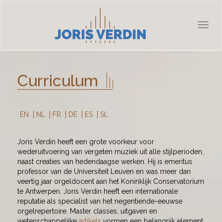
Toggl
naviga
Curriculum
EN
NL
FR
DE
ES
SL
Joris Verdin heeft een grote voorkeur voor
wederuitvoering van vergeten muziek uit alle stijlperioden,
naast creaties van hedendaagse werken. Hij is emeritus
professor van de Universiteit Leuven en was meer dan
veertig jaar orgeldocent aan het Koninklijk Conservatorium
te Antwerpen. Joris Verdin heeft een internationale
reputatie als specialist van het negentiende-eeuwse
orgelrepertoire. Master classes, uitgaven en
wetenschappelijke
artikels
vormen een belangrijk element