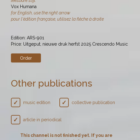
leesbare stijl."
Edit
Vox Humana
Pric
for English, use the right arrow
Cre
pour l'édition française, utilisez la flèche à droite
Edition: ARS-901
Price: Uitgeput, nieuwe druk herfst 2025 Crescendo Music
Order
Other publications
music edition
collective publication
article in periodical
This channel is not finished yet. If you are