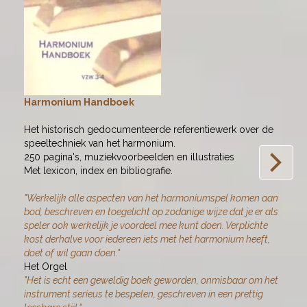
Harmonium Handboek
a H
Het historisch gedocumenteerde referentiewerk over de
Engl
speeltechniek van het harmonium.
The 
250 pagina's, muziekvoorbeelden en illustraties
the 
Met lexicon, index en bibliografie.
page
inde
"Werkelijk alle aspecten van het harmoniumspel komen aan
"Thi
bod, beschreven en toegelicht op zodanige wijze dat je er als
inte
speler ook werkelijk je voordeel mee kunt doen. Verplichte
intro
kost derhalve voor iedereen iets met het harmonium heeft,
play
doet of wil gaan doen."
harm
Het Orgel
with 
"Het is echt een geweldig boek geworden, onmisbaar om het
Choi
instrument serieus te bespelen, geschreven in een prettig