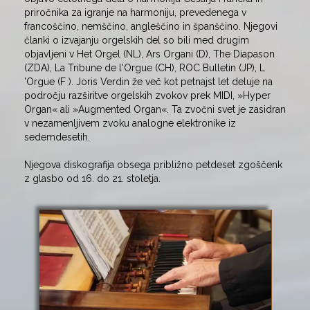
priročnika za igranje na harmoniju, prevedenega v
francoščino, nemščino, angleščino in španščino. Njegovi
članki o izvajanju orgelskih del so bili med drugim
objavljeni v Het Orgel (NL), Ars Organi (D), The Diapason
(ZDA), La Tribune de l'Orgue (CH), ROC Bulletin (JP), L
'Orgue (F ). Joris Verdin že več kot petnajst let deluje na
področju razširitve orgelskih zvokov prek MIDI, »Hyper
Organ« ali »Augmented Organ«. Ta zvočni svet je zasidran
v nezamenljivem zvoku analogne elektronike iz
sedemdesetih.
Njegova diskografija obsega približno petdeset zgoščenk
z glasbo od 16. do 21. stoletja.