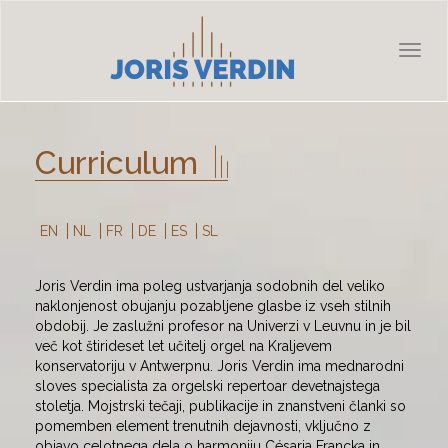
Toggl
naviga
Curriculum
EN
NL
FR
DE
ES
SL
Joris Verdin ima poleg ustvarjanja sodobnih del veliko
naklonjenost obujanju pozabljene glasbe iz vseh stilnih
obdobij. Je zaslužni profesor na Univerzi v Leuvnu in je bil
več kot štirideset let učitelj orgel na Kraljevem
konservatoriju v Antwerpnu. Joris Verdin ima mednarodni
sloves specialista za orgelski repertoar devetnajstega
stoletja. Mojstrski tečaji, publikacije in znanstveni članki so
pomemben element trenutnih dejavnosti, vključno z
objavo celotnega dela o harmoniju Césarja Francka in